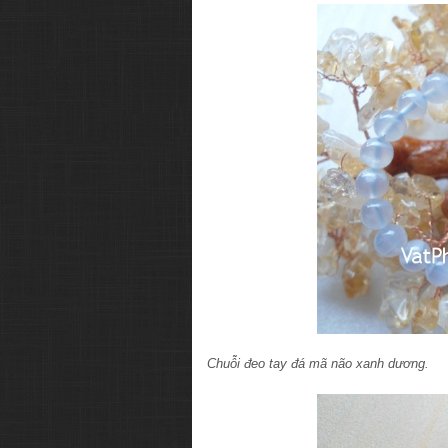
Chuỗi đeo tay đá mã não xanh dương.