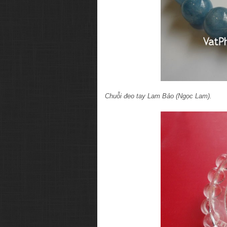
Chuỗi đeo tay Lam Bảo (Ngọc Lam).