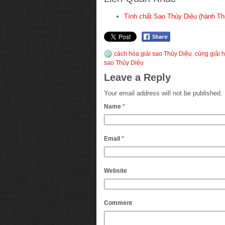
Tính chất Sao Thủy Diệu (hành Thủ
cách hóa giải sao Thủy Diệu
,
cúng giải 
sao Thủy Diệu
Leave a Reply
Your email address will not be published.
Name
*
Email
*
Website
Comment