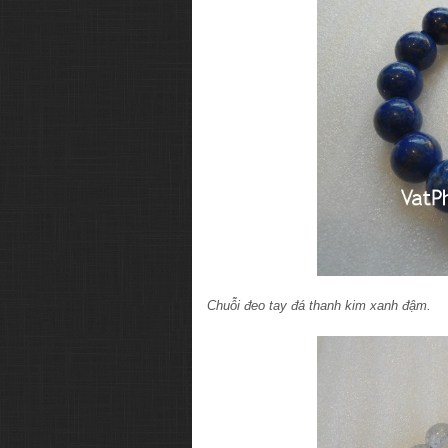
Chuỗi đeo tay đá thanh kim xanh đậm.