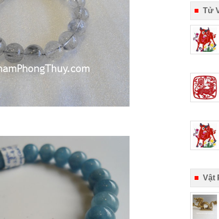
Tử 
Vật