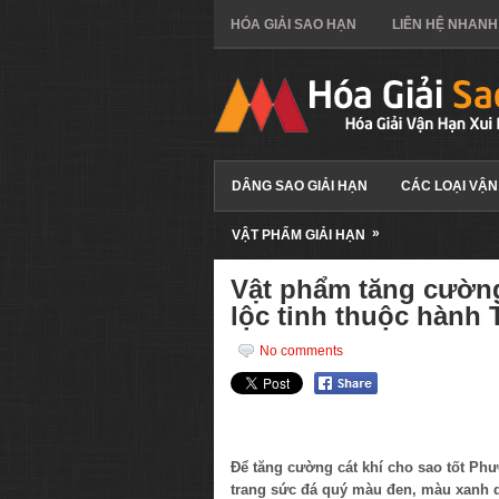
HÓA GIẢI SAO HẠN
LIÊN HỆ NHANH
DÂNG SAO GIẢI HẠN
CÁC LOẠI VẬN
»
VẬT PHẨM GIẢI HẠN
Vật phẩm tăng cường
lộc tinh thuộc hành
No comments
Để tăng cường cát khí cho sao tốt Phướ
trang sức đá quý màu đen, màu xanh d