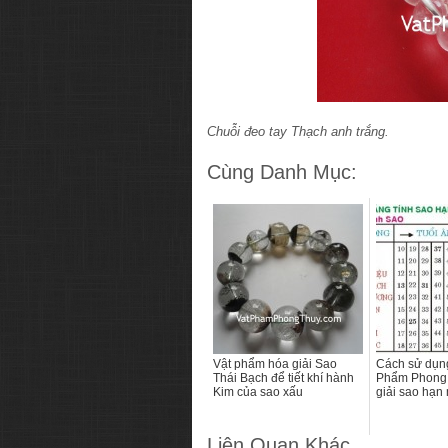
Chuỗi đeo tay Thạch anh trắng.
Cùng Danh Mục:
Vật phẩm hóa giải Sao
Cách sử dụn
Thái Bạch để tiết khí hành
Phẩm Phong 
Kim của sao xấu
giải sao hạn
Liên Quan Khác