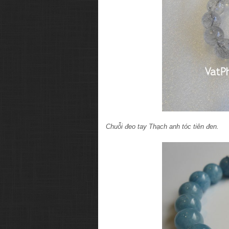
Chuỗi đeo tay Thạch anh tóc tiên đen.