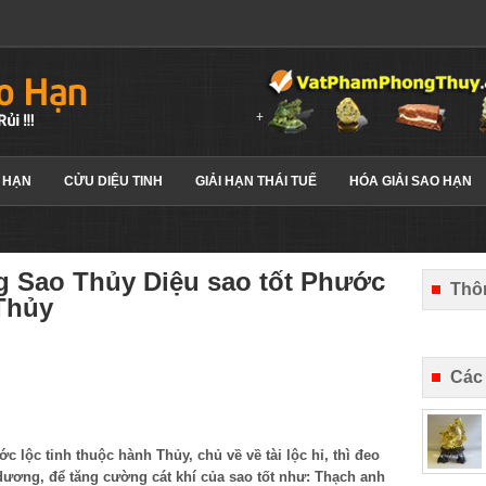
 HẠN
CỬU DIỆU TINH
GIẢI HẠN THÁI TUẾ
HÓA GIẢI SAO HẠN
 Sao Thủy Diệu sao tốt Phước
Thôn
 Thủy
Các
c lộc tinh thuộc hành Thủy, chủ về về tài lộc hỉ, thì đeo
ương, để tăng cường cát khí của sao tốt như: Thạch anh