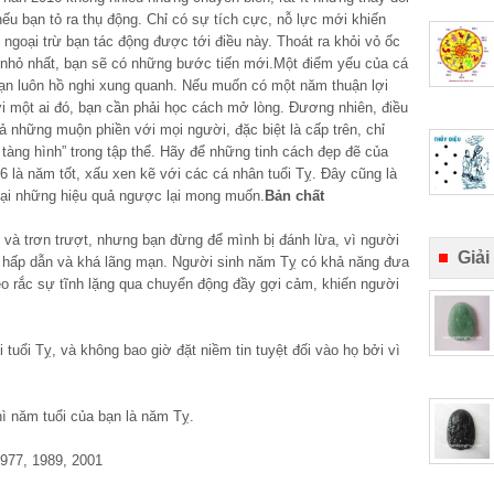
ếu bạn tỏ ra thụ động. Chỉ có sự tích cực, nỗ lực mới khiến
 ngoại trừ bạn tác động được tới điều này. Thoát ra khỏi vỏ ốc
 nhỏ nhất, bạn sẽ có những bước tiến mới.Một điểm yếu của cá
bạn luôn hồ nghi xung quanh. Nếu muốn có một năm thuận lợi
i một ai đó, bạn cần phải học cách mở lòng. Đương nhiên, điều
ả những muộn phiền với mọi người, đặc biệt là cấp trên, chỉ
tàng hình” trong tập thể. Hãy để những tinh cách đẹp đẽ của
 là năm tốt, xấu xen kẽ với các cá nhân tuổi Tỵ. Đây cũng là
ại những hiệu quả ngược lại mong muốn.
Bản chất
ẽo và trơn trượt, nhưng bạn đừng để mình bị đánh lừa, vì người
Giải
n, hấp dẫn và khá lãng mạn. Người sinh năm Tỵ có khả năng đưa
gieo rắc sự tĩnh lặng qua chuyển động đầy gợi cảm, khiến người
i tuổi Tỵ, và không bao giờ đặt niềm tin tuyệt đối vào họ bởi vì
ì năm tuổi của bạn là năm Tỵ.
1977, 1989, 2001