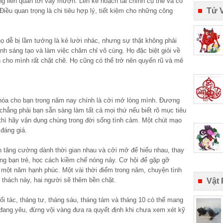
g liên quan tới vay mượn. Lên kế hoạch tài chính cụ thể và có
Tử 
Điều quan trọng là chi tiêu hợp lý, tiết kiệm cho những công
họ dễ bị lầm tưởng là kẻ lười nhác, nhưng sự thật không phải
nh sáng tạo và làm việc chăm chỉ vô cùng. Họ đặc biệt giỏi về
an cho mình rất chặt chẽ. Họ cũng có thể trở nên quyến rũ và mê
khóa cho bạn trong năm nay chính là cởi mở lòng mình. Đương
chẳng phải bạn sẵn sàng làm tất cả mọi thứ nếu biết rõ mục tiêu
 thì hãy vận dụng chúng trong đời sống tình cảm. Một chút mạo
đáng giá.
n tăng cường dành thời gian nhau và cởi mở để hiểu nhau, thay
ững bạn trẻ, học cách kiềm chế nóng nảy. Cơ hội để gặp gỡ
 một năm hạnh phúc. Một vài thời điểm trong năm, chuyện tình
thách này, hai người sẽ thêm bền chặt.
Vật
i tác, tháng tư, tháng sáu, tháng tám và tháng 10 có thể mang
đang yêu, đừng vội vàng đưa ra quyết định khi chưa xem xét kỹ