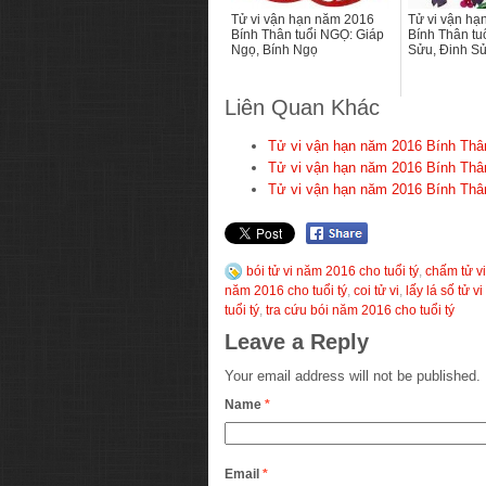
Tử vi vận hạn năm 2016
Tử vi vận hạ
Bính Thân tuổi NGỌ: Giáp
Bính Thân tu
Ngọ, Bính Ngọ
Sửu, Đinh S
Liên Quan Khác
Tử vi vận hạn năm 2016 Bính Thâ
Tử vi vận hạn năm 2016 Bính Thân
Tử vi vận hạn năm 2016 Bính Thâ
bói tử vi năm 2016 cho tuổi tý
,
chấm tử v
năm 2016 cho tuổi tý
,
coi tử vi
,
lấy lá số tử v
tuổi tý
,
tra cứu bói năm 2016 cho tuổi tý
Leave a Reply
Your email address will not be published.
Name
*
Email
*