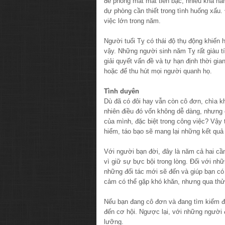
đề phòng mất mát tiền bạc, nhiều khả năn
dự phòng cần thiết trong tình huống xấu. 
việc lớn trong năm.
Người tuổi Tỵ có thái độ thụ động khiến 
vậy. Những người sinh năm Tỵ rất giàu tí
giải quyết vấn đề và tự hạn định thời gi
hoặc để thu hút mọi người quanh họ.
Tình duyên
Dù đã có đôi hay vẫn còn cô đơn, chìa 
nhiên điều đó vốn không dễ dàng, nhưng 
của mình, đặc biệt trong công việc? Vậy
hiểm, táo bạo sẽ mang lại những kết quả 
Với người bạn đời, đây là năm cả hai cầ
vì giữ sự bực bội trong lòng. Đối với nh
những đối tác mới sẽ đến và giúp bạn có
cảm có thể gặp khó khăn, nhưng qua thử 
Nếu bạn đang cô đơn và đang tìm kiếm đố
đến cơ hội. Ngược lại, với những người 
lưỡng.