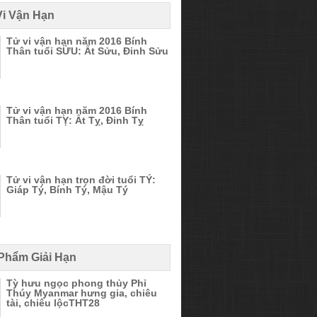
Vi Vận Hạn
Tử vi vận hạn năm 2016 Bính
Thân tuổi SỬU: Ất Sửu, Đinh Sửu
Tử vi vận hạn năm 2016 Bính
Thân tuổi TỴ: Ất Tỵ, Đinh Tỵ
Tử vi vận hạn trọn đời tuổi TÝ:
Giáp Tý, Bính Tý, Mậu Tý
 Phẩm Giải Hạn
Tỳ hưu ngọc phong thủy Phỉ
Thúy Myanmar hưng gia, chiêu
tài, chiêu lộcTHT28