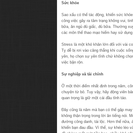
Sức khỏe
Sao xấu có thể tác động, khiến sức khỏ
công việc gây ra tâm trạng không vui, tinh
bữa, ăn ngủ đủ giấc, đủ bữa. Thường xu
các môn thể thao mạo hiểm hay sử dụng cá
Stress là một khó khăn lớn đối với vài c
Tỵ dễ bị rơi vào căng thẳng khi cuộc số
yên, họ chọn sự yên tĩnh chứ không chọn 
việc bận rộn.
Sự nghiệp và tài chính
Ở một thời điểm nhất định trong năm, côn
chuyện từ bỏ. Tuy vậy, hãy động viên bả
quan trọng là giữ một cái đầu tỉnh táo.
Đây cũng là năm mà bạn có thể gặp may n
không thận trọng trong lời ăn tiếng nói. 
đường công danh, tài lộc. Hơn thế nữa, á
khiến bạn đau đầu. Vì thế, sự khéo léo 