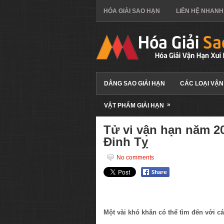
HÓA GIẢI SAO HẠN
LIÊN HỆ NHANH
DÂNG SAO GIẢI HẠN
CÁC LOẠI VẬN
»
VẬT PHẨM GIẢI HẠN
Tử vi vận hạn năm 20
Đinh Tỵ
No comments
Một vài khó khăn có thể tìm đến với c