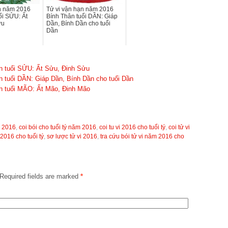
n năm 2016
Tử vi vận hạn năm 2016
ổi SỬU: Ất
Bính Thân tuổi DẦN: Giáp
ửu
Dần, Bính Dần cho tuổi
Dần
n tuổi SỬU: Ất Sửu, Đinh Sửu
 tuổi DẦN: Giáp Dần, Bính Dần cho tuổi Dần
n tuổi MÃO: Ất Mão, Đinh Mão
i 2016
,
coi bói cho tuổi tý năm 2016
,
coi tu vi 2016 cho tuổi tý
,
coi tử vi
i 2016 cho tuổi tý
,
sơ lược tử vi 2016
,
tra cứu bói tử vi năm 2016 cho
Required fields are marked
*