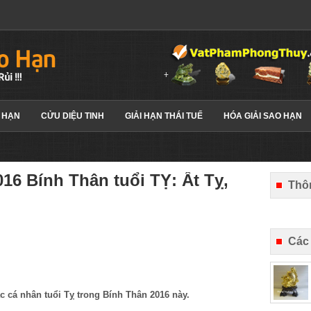
 HẠN
CỬU DIỆU TINH
GIẢI HẠN THÁI TUẾ
HÓA GIẢI SAO HẠN
16 Bính Thân tuổi TỴ: Ất Tỵ,
Thôn
Các
ác cá nhân tuổi Tỵ trong Bính Thân 2016 này.