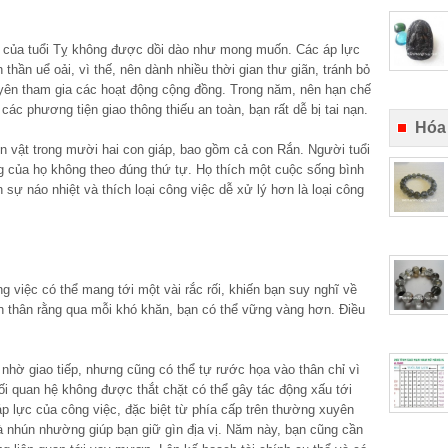
e của tuổi Tỵ không được dồi dào như mong muốn. Các áp lực
 thần uể oải, vì thế, nên dành nhiều thời gian thư giãn, tránh bỏ
yên tham gia các hoạt động cộng đồng. Trong năm, nên hạn chế
c phương tiện giao thông thiếu an toàn, bạn rất dễ bị tai nạn.
Hóa
on vật trong mười hai con giáp, bao gồm cả con Rắn. Người tuổi
ng của họ không theo đúng thứ tự. Họ thích một cuộc sống bình
sự náo nhiệt và thích loại công việc dễ xử lý hơn là loại công
g việc có thể mang tới một vài rắc rối, khiến bạn suy nghĩ về
n thân rằng qua mỗi khó khăn, bạn có thể vững vàng hơn. Điều
hờ giao tiếp, nhưng cũng có thể tự rước họa vào thân chỉ vì
Mối quan hệ không được thắt chặt có thể gây tác động xấu tới
p lực của công việc, đặc biệt từ phía cấp trên thường xuyên
và nhún nhường giúp bạn giữ gìn địa vị. Năm này, bạn cũng cần