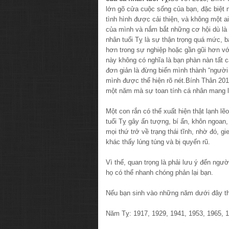
lớn gõ cửa cuộc sống của bạn, đặc biệt n
tình hình được cải thiện, và không một ai
của mình và nắm bắt những cơ hội dù là
nhân tuổi Tỵ là sự thận trọng quá mức, 
hơn trong sự nghiệp hoặc gần gũi hơn vớ
này không có nghĩa là bạn phàn nàn tất c
đơn giản là đừng biến mình thành “người 
mình được thể hiện rõ nét.Bính Thân 2016
một năm mà sự toan tính cá nhân mang l
Một con rắn có thể xuất hiện thật lạnh l
tuổi Tỵ gây ấn tượng, bí ẩn, khôn ngoa
mọi thứ trở về trạng thái tĩnh, nhờ đó, 
khác thấy lúng túng và bị quyến rũ.
Vì thế, quan trọng là phải lưu ý đến ngườ
họ có thể nhanh chóng phản lại bạn.
Nếu bạn sinh vào những năm dưới đây th
Năm Tỵ: 1917, 1929, 1941, 1953, 1965, 