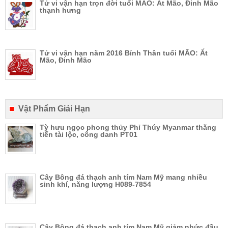
Tử vi vận hạn trọn đời tuổi MÃO: Ất Mão, Đinh Mão
thạnh hưng
Tử vi vận hạn năm 2016 Bính Thân tuổi MÃO: Ất
Mão, Đinh Mão
Vật Phẩm Giải Hạn
Tỳ hưu ngọc phong thủy Phỉ Thúy Myanmar thăng
tiến tài lộc, công danh PT01
Cây Bông đá thạch anh tím Nam Mỹ mang nhiều
sinh khí, năng lượng H089-7854
Cây Bông đá thạch anh tím Nam Mỹ giảm nhức đầu,