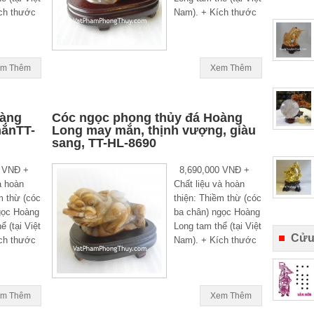
ch thước
Nam). + Kích thước
m Thêm
Xem Thêm
oàng
Cóc ngọc phong thủy đá Hoàng
mắnTT-
Long may mắn, thịnh vượng, giàu
sang, TT-HL-8690
 VNĐ +
8,690,000 VNĐ +
à hoàn
Chất liệu và hoàn
m thừ (cóc
thiện: Thiềm thừ (cóc
gọc Hoàng
ba chân) ngọc Hoàng
ể (tại Việt
Long tam thể (tại Việt
Cửu
ch thước
Nam). + Kích thước
m Thêm
Xem Thêm