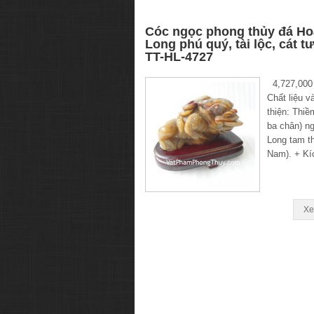
Cóc ngọc phong thủy đá H
Long phú quý, tài lộc, cát 
TT-HL-4727
4,727,000
Chất liệu v
thiện: Thiề
ba chân) n
Long tam th
Nam). + Kí
Xe