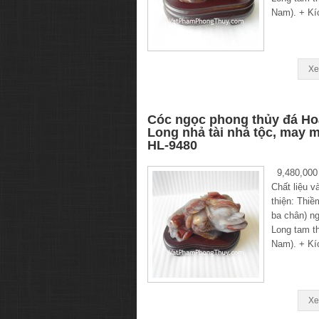
Nam). + Kí
Xe
Cóc ngọc phong thủy đá H
Long nhả tài nhả tộc, may 
HL-9480
9,480,000
Chất liệu v
thiện: Thiề
ba chân) n
Long tam th
Nam). + Kí
Xe