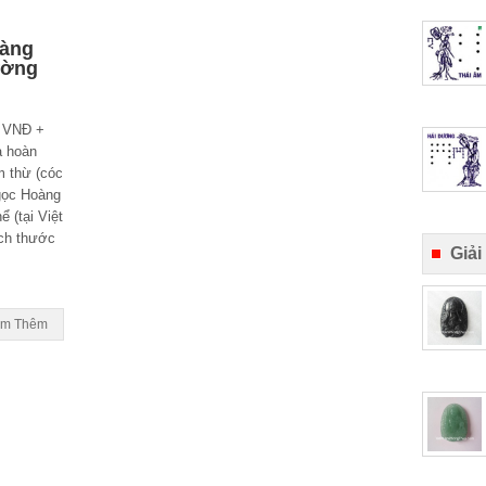
oàng
tường
 VNĐ +
à hoàn
m thừ (cóc
gọc Hoàng
ể (tại Việt
ch thước
Giải
m Thêm