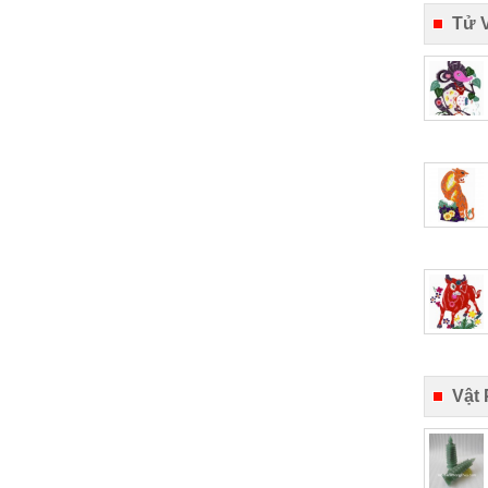
Tử 
Vật