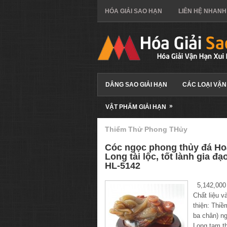
HÓA GIẢI SAO HẠN
LIÊN HỆ NHANH
DÂNG SAO GIẢI HẠN
CÁC LOẠI VẬN
»
VẬT PHẨM GIẢI HẠN
Thiểm Thử Phong THủy
Cóc ngọc phong thủy đá H
Long tài lộc, tốt lành gia đạ
HL-5142
5,142,000
Chất liệu v
thiện: Thiề
ba chân) n
Long tam th