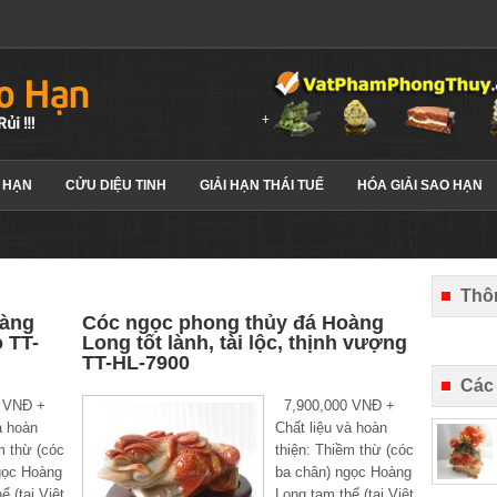
 HẠN
CỬU DIỆU TINH
GIẢI HẠN THÁI TUẾ
HÓA GIẢI SAO HẠN
Thôn
oàng
Cóc ngọc phong thủy đá Hoàng
o TT-
Long tốt lành, tài lộc, thịnh vượng
TT-HL-7900
Các
 VNĐ +
7,900,000 VNĐ +
à hoàn
Chất liệu và hoàn
m thừ (cóc
thiện: Thiềm thừ (cóc
gọc Hoàng
ba chân) ngọc Hoàng
ể (tại Việt
Long tam thể (tại Việt