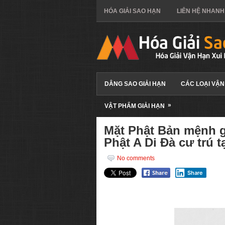
HÓA GIẢI SAO HẠN
LIÊN HỆ NHANH
DÂNG SAO GIẢI HẠN
CÁC LOẠI VẬN
»
VẬT PHẨM GIẢI HẠN
Mặt Phật Bản mệnh gi
Phật A Di Đà cư trú 
No comments
Share