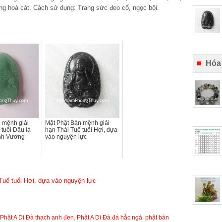
ung hoá cát. Cách sử dụng: Trang sức đeo cổ, ngọc bội.
Hóa
 mệnh giải
Mặt Phật Bản mệnh giải
 tuổi Dậu là
hạn Thái Tuế tuổi Hợi, dựa
nh Vương
vào nguyện lực
Tuế tuổi Hợi, dựa vào nguyện lực
Phật A Di Đà thạch anh đen
,
Phật A Di Đà đá hắc ngà
,
phật bản