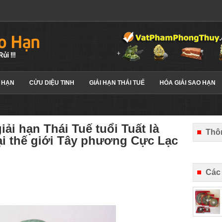
 HẠN
CỬU DIỆU TINH
GIẢI HẠN THÁI TUẾ
HÓA GIẢI SAO HẠN
ải hạn Thái Tuế tuổi Tuất là
Thôn
tại thế giới Tây phương Cực Lạc
Các