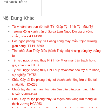
mộ,hao tài, bất an
Nội Dung Khác
Tử vi vận hạn trọn đời tuổi TÝ: Giáp Tý, Bính Tý, Mậu Tý
Tượng Rồng xanh trấn châu đá Lam Ngọc lớn địa vị vững
chắc, hóa sát HM048
Cóc ngọc phong thủy đá Hoàng Long may mắn, thịnh vượng,
giàu sang, TT-HL-8690
Tính chất Sao Thủy Diệu (hành Thủy, tốt) nhưng cũng kỵ tháng
tư
Tỳ hưu ngọc phong thủy Phỉ Thúy Myanmar trấn trạch hưng
gia, chiêu tài THT36
Tỳ hưu ngọc phong thủy Phỉ Thúy Myanmar bảo trợ sức khỏe,
sự nghiệp THT56
Chậu Cây tài lộc phong thủy đá thạch anh hồng lớn chiêu tài,
chiêu lộc HCA265
Chuỗi tay đá thạch anh tóc tiên đen cân bằng cảm xúc, khí
huyết S5108-1541
Chậu Cây tài lộc phong thủy đá thạch anh vàng lớn mang lại
thịnh vượng HCA263