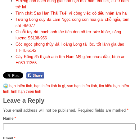
Hướng dẫn cách cúng giải sao hạn mỗi năm chi tiết, cứ 9 năm
trở lại
Tính chất Sao Hạn Thái Tuế, vì công việc có tiểu nhân ám hại
Tượng Long quy đá Lam Ngọc cõng con hóa giải chỗ ngồi, tam
sát HM077
Chuỗi tay đá thạch anh tóc tiên đen bổ trợ sức khỏe, năng
lượng S5108-956
Cóc ngọc phong thủy đá Hoàng Long tài lộc, tốt lành gia đạo
TT-HL-5142
Cây Bông đá thạch anh tím Nam Mỹ giảm nhức đầu, bình an,
H089-11365
hạn thiên tinh
,
hạn thiên tinh là gì
,
sao hạn thiên tinh
,
tìm hiểu hạn thiên
tinh
,
tính hạn thiên tinh
Leave a Reply
Your email address will not be published.
Required fields are marked
*
Name
*
Email
*