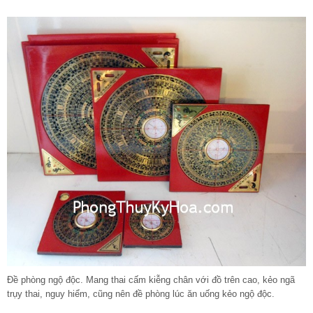
Đề phòng ngộ độc. Mang thai cấm kiễng chân với đồ trên cao, kẻo ngã
trụy thai, nguy hiểm, cũng nên đề phòng lúc ăn uống kẻo ngộ độc.