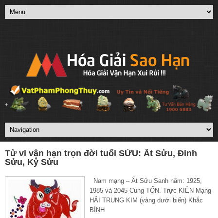
Tử vi vận hạn trọn đời tuổi SỬU: Ất Sửu, Đinh
Sửu, Kỷ Sửu
Nam mạng – Ất Sửu Sanh năm: 1925,
1985 và 2045 Cung TỐN. Trực KIÊN Mạng
HẢI TRUNG KIM (vàng dưới biển) Khắc
BÌNH