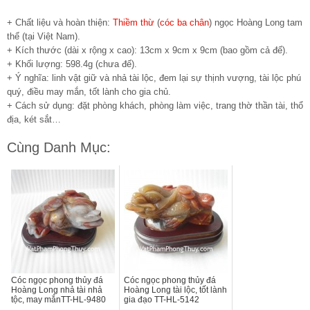
+ Chất liệu và hoàn thiện:
Thiềm thừ
(
cóc ba chân
) ngọc Hoàng Long tam
thể (tại Việt Nam).
+ Kích thước (dài x rộng x cao): 13cm x 9cm x 9cm (bao gồm cả đế).
+ Khối lượng: 598.4g (chưa đế).
+ Ý nghĩa: linh vật giữ và nhả tài lộc, đem lại sự thịnh vượng, tài lộc phú
quý, điều may mắn, tốt lành cho gia chủ.
+ Cách sử dụng: đặt phòng khách, phòng làm việc, trang thờ thần tài, thổ
địa, két sắt…
Cùng Danh Mục:
Cóc ngọc phong thủy đá
Cóc ngọc phong thủy đá
Hoàng Long nhả tài nhả
Hoàng Long tài lộc, tốt lành
tộc, may mắnTT-HL-9480
gia đạo TT-HL-5142