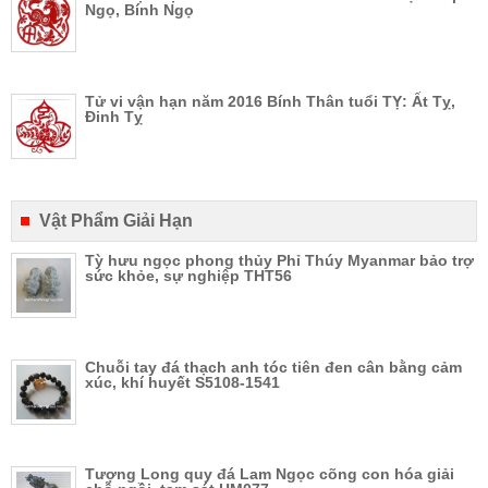
Ngọ, Bính Ngọ
Tử vi vận hạn năm 2016 Bính Thân tuổi TỴ: Ất Tỵ,
Đinh Tỵ
Vật Phẩm Giải Hạn
Tỳ hưu ngọc phong thủy Phỉ Thúy Myanmar bảo trợ
sức khỏe, sự nghiệp THT56
Chuỗi tay đá thạch anh tóc tiên đen cân bằng cảm
xúc, khí huyết S5108-1541
Tượng Long quy đá Lam Ngọc cõng con hóa giải