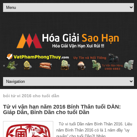
bói tử vi 2016 cho tuổi dần
Tử vi vận hạn năm 2016 Bính Thân tuổi DẦN:
Giáp Dần, Bính Dần cho tuổi Dần
Tử vi tuổi Dần năm Bính Thân 2016. Liệu
năm Bính Thân 2016 có là 1 năm đầy “uy
quyền” cho tuổi Dần?! Nhận